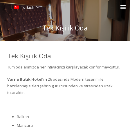
Turkish
Anasayfa
Tek Kişilik Oda
Odalar
Ulaşım
Tek Kişilik Oda
Sanal Tur
Tüm odalarımızda her ihtiyacınızı karşılayacak konfor mevcuttur.
Rezervasyon
Vurna Butik Hotel’in
26 odasında Modern tasarım ile
hazırlanmış sizleri şehrin gürültüsünden ve stresinden uzak
İletişim
tutacaktır.
Balkon
Manzara