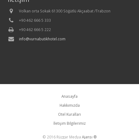
Volkan orta Sokak 61300 Söğütlü Akçaabat /Trabzon
+90 462 666 5 333
+90 462 666 5 222
info@vurnabutikhotel.com
Anasayfa
Hakkımızda
Otel Kuralları
İletişim Bilgilerimiz
© 2016 Rüzgar Medya
Ajansı ®